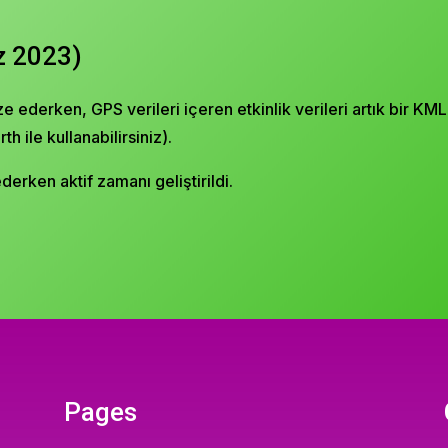
z 2023)
ze ederken, GPS verileri içeren etkinlik verileri artık bir K
h ile kullanabilirsiniz).
derken aktif zamanı geliştirildi.
Pages