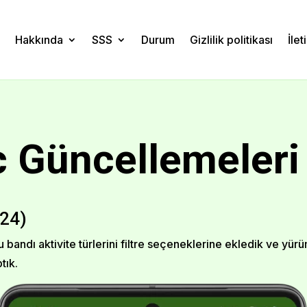
Hakkında
SSS
Durum
Gizlilik politikası
İlet
c Güncellemeleri
024)
oşu bandı aktivite türlerini filtre seçeneklerine ekledik ve yü
tık.