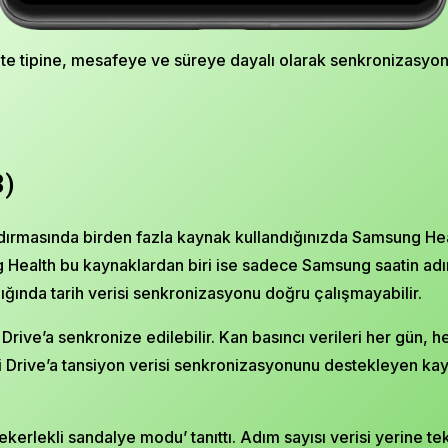
ite tipine, mesafeye ve süreye dayalı olarak senkronizasyondan
3)
ırmasında birden fazla kaynak kullandığınızda Samsung Health
g Health bu kaynaklardan biri ise sadece Samsung saatin adı
dığında tarih verisi senkronizasyonu doğru çalışmayabilir.
rive’a senkronize edilebilir. Kan basıncı verileri her gün, h
i Drive’a tansiyon verisi senkronizasyonunu destekleyen ka
kerlekli sandalye modu’ tanıttı. Adım sayısı verisi yerine teker