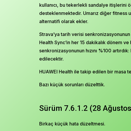
kullanıcı, bu tekerlekli sandalye itişlerin
desteklenmektedir. Umarız diğer fitness uy
alternatifi olarak ekler.
Strava’ya tarih verisi senkronizasyonunun 
Health Sync’in her 15 dakikalık dönem ve he
senkronizasyonunun hızını %100 artırdık: 
edilecektir.
HUAWEI Health ile takip edilen bir masa teni
Bazı küçük sorunları düzelttik.
Sürüm 7.6.1.2 (28 Ağusto
Birkaç küçük hata düzeltmesi.