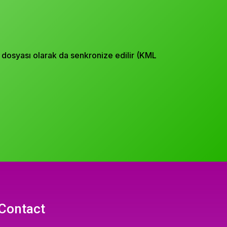
ML dosyası olarak da senkronize edilir (KML
Contact