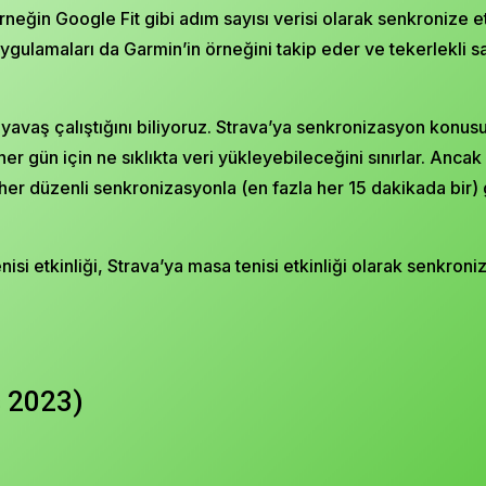
i örneğin Google Fit gibi adım sayısı verisi olarak senkroniz
gulamaları da Garmin’in örneğini takip eder ve tekerlekli san
yavaş çalıştığını biliyoruz. Strava’ya senkronizasyon konusu
r gün için ne sıklıkta veri yükleyebileceğini sınırlar. Ancak 
her düzenli senkronizasyonla (en fazla her 15 dakikada bir)
si etkinliği, Strava’ya masa tenisi etkinliği olarak senkronize
s 2023)