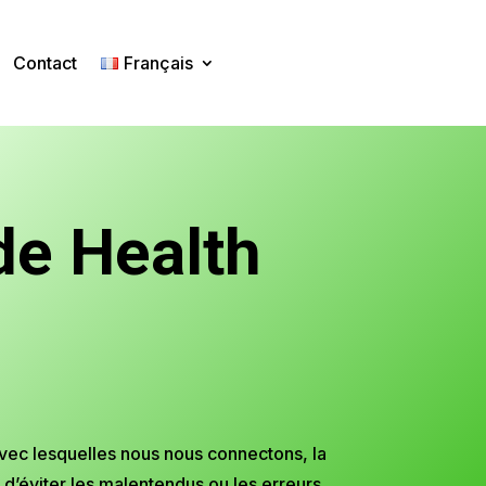
Contact
Français
 de Health
vec lesquelles nous nous connectons, la
 d’éviter les malentendus ou les erreurs